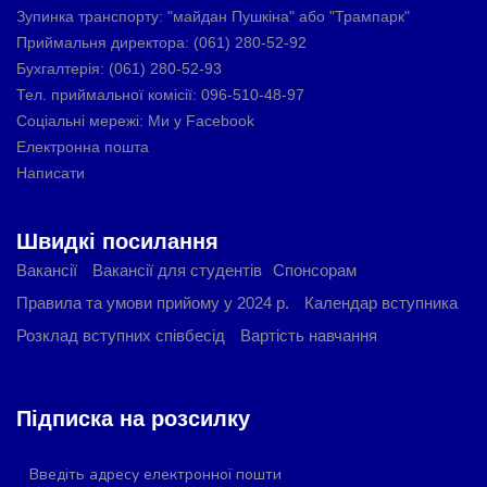
Зупинка транспорту: "майдан Пушкіна" або "Трампарк"
Практична робота № 3. Використання
Приймальня директора: (061) 280-52-92
електронної пошти.
Бухгалтерія: (061) 280-52-93
Лекція 5. Організація інформаційної бази
Тел. приймальної комісії: 096-510-48-97
систем оброблення економічної інформації.
Соціальні мережі: Ми у Facebook
Електронна пошта
Лекція 6. Створення комп’ютерних систем
бухгалтерського обліку на підприємстві.
Написати
Практична робота № 4. Запуск та
налаштування системи 1С.
Швидкі посилання
Практична робота №5. Налагодження плану
Вакансії
Вакансії для студентів
Спонсорам
рахунків.
Правила та умови прийому у 2024 р.
Календар вступника
Лабораторна робота № 2. Введення даних по
Розклад вступних співбесід
Вартість навчання
підприємству.
Практична робота № 6. Введення вхідних
залишків в 1С: Бухгалтерії.
Підписка на розсилку
Лабораторна робота № 3. Введення вхідних
залишків в 1С: Бухгалтерії.