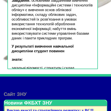
Завдання:
основними завданнями вивчення
дисципліни «Інформаційні системи і технологіїв
обліку» є вивчення основ облікової
інформатики, складу облікових задач,
особливостей їх розв’язання в умовах
використання технологій оброблення
економічної інформації; набуття вмінь
використовувати системи управління базами
даних і пакети прикладних програм.
У результаті вивчення навчальної
дисципліни студент повинен
знати:
загальні відомості, структуру і склад
інформаційної системи; апаратне і програмне
забезпечення інформаційних систем;
призначення та класифікацію комп’ютерних
мереж; класифікацію сучасних бухгалтерських
інформаційних систем; організацію
Сайт ЗНУ
інформаційної системи бухгалтерського обліку
на базі програми 1С Бухгалтерія 8
Новини ФКБХТ ЗНУ
вміти: